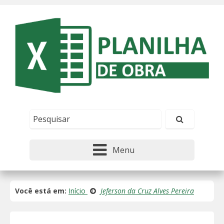
Este site usa cookies e outras tecnologias similares
para lembrar e entender como você usa nosso
site, analisar seu uso de nossos produtos e
Eu aceito
serviços, ajudar com nossos esforços de
marketing e fornecer conteúdo de terceiros. Leia
mais em
Política de Cookies e Privacidade
.
Menu
Você está em:
Início
Jeferson da Cruz Alves Pereira